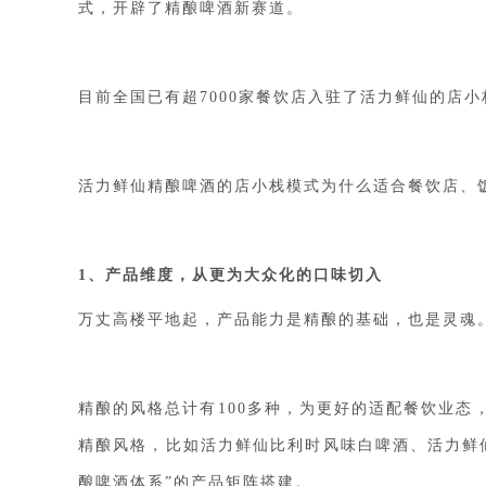
式，开辟了精酿啤酒新赛道。
目前全国已有超
7000家餐饮店
入驻了
活力鲜仙的店小
活力鲜仙
精酿啤酒
的店小栈模式为什么适合餐饮店、
1、产品维度，从更为大众化的口味切入
万丈高楼平地起，产品能力是精酿的基础，也是灵魂
精酿的风格总计有
100多种，为更好的适配餐饮业态
精酿风格，比如活力鲜仙比利时风味白
啤酒
、
活力鲜
酿啤酒体系”的产品矩阵搭建。