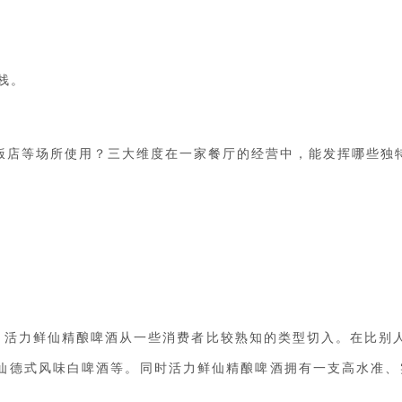
栈。
饭店等场所使用？三大维度在一家餐厅的经营中，能发挥哪些独
。
，活力鲜仙
精酿啤酒
从一些消费者比较熟知的类型切入。在比别
仙
德式风味白啤酒等
。同时活力鲜仙
精酿啤酒
拥有一支高水准、